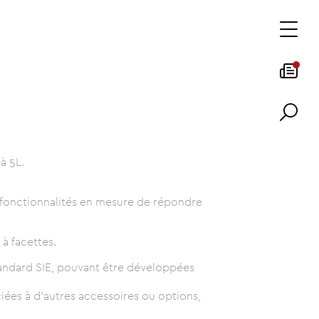
 à 5L.
e fonctionnalités en mesure de répondre
à facettes.
standard SIE, pouvant être développées
ciées à d'autres accessoires ou options,