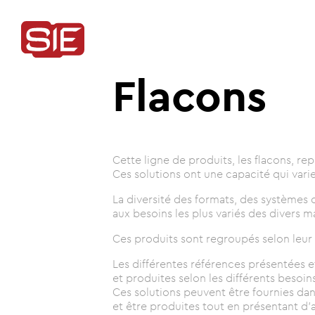
Flacons
Cette ligne de produits, les flacons, r
Ces solutions ont une capacité qui varie
La diversité des formats, des systèmes
aux besoins les plus variés des divers m
Ces produits sont regroupés selon leur
Les différentes références présentées e
et produites selon les différents besoins
Ces solutions peuvent être fournies dans
et être produites tout en présentant d'a