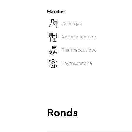
Marchés
Chimique
Agroalimentaire
Pharmaceutique
Phytosanitaire
Ronds