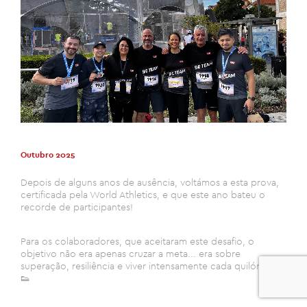
Outubro 2025
Depois de alguns anos de ausência, voltámos a esta prova,
certificada pela World Athletics, e que este ano bateu o
recorde de participantes!
Para os colaboradores, que aceitaram este desafio, o
objetivo não era apenas cruzar a meta... era sobre
superação, resiliência e viver intensamente cada quilómetro.
0
👟