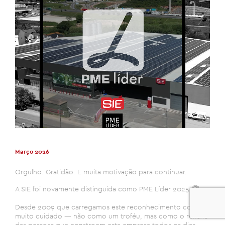
Março 2026
Orgulho. Gratidão. E muita motivação para continuar.
A SIE foi novamente distinguida como PME Líder 2025 🏆
0
Desde 2009 que carregamos este reconhecimento com
muito cuidado — não como um troféu, mas como o reflexo